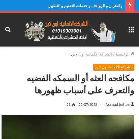
والفئران و الزواحف و خدمات التعقيم و التطهير
القائمة
بح
عن
الرئيسية
/
الشركة الألمانيه اون لاين
الشركة الألمانيه اون لاين
مكافحه العثه أو السمكه الفضيه
والتعرف على أسباب ظهورها
23
22/07/2022
Assaad botros