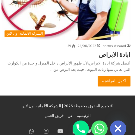
الشركة الألمانيه اون لاين
59
24/08/2022
botros Assaad
ابادة الابراص
أفضل شركة ابادة الابراص،لأن ظهور الأبراص داخل المنزل واحدة من الكوارث
التي تعاني منها ربات البيوت، حيث يعد البرص من…
أكمل القراءة »
© جميع الحقوق محفوظة 2026 | الشركة الألمانيه اون لاين
chaty
الرئيسية
عن
فريق العمل
Hide
فيسبوك
تويتر
لينكدإن
يوتيوب
انستقرام
واتساب