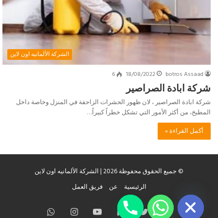
الشركة الألمانيه اون لاين
6
18/08/2022
botros Assaad
شركة ابادة الصراصير
شركة ابادة الصراصير ، لان ظهور الحشرات الزاحفة في المنزل وخاصة داخل
المطبخ، من أكثر الأمور التي تشكل خطراً كبيراً…
أكمل القراءة »
© جميع الحقوق محفوظة 2026 | الشركة الألمانيه اون لاين
chaty
الرئيسية
عن
فريق العمل
Hide
فيسبوك
تويتر
لينكدإن
يوتيوب
انستقرام
واتساب