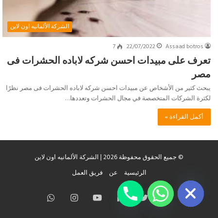
الشركة الألمانيه اون لاين
7
22/07/2022
Assaad botros
تعرف على مبيدات احسن شركه لاباده الحشرات فى
مصر
يبحث كثير من الأشخاص عن مبيدات احسن شركه لاباده الحشرات فى مصر نظرًا
لكثرة الشركات المتخصصة في مجال الحشرات وتعددها…
أكمل القراءة »
© جميع الحقوق محفوظة 2026 | الشركة الألمانيه اون لاين
chaty
الرئيسية
عن
فريق العمل
Hide
فيسبوك
تويتر
لينكدإن
يوتيوب
انستقرام
واتساب